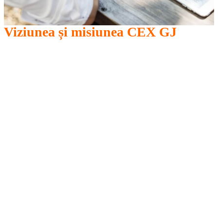
Viziunea și misiunea
CEX GJ
Dorim să modelăm un mediu adecvat
dezvoltării inteligenţelor multiple, a
creativităţii umane şi a realizării
personale.