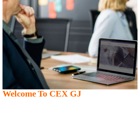
Welcome To CEX GJ
Sprijinim performanța!
Promovam şi sprijinim dezvoltarea elevilor
capabili de mare performanţă în domenii
diverse.