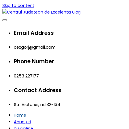
Skip to content
Centrul Judetean de Excelenta Gorj
Centrul Judetean de
Email Address
Excelenta Gorj
cexgorj@gmail.com
Phone Number
0253 227177
Contact Address
Str. Victoriei, nr.132-134
Home
Anunțuri
Discipline