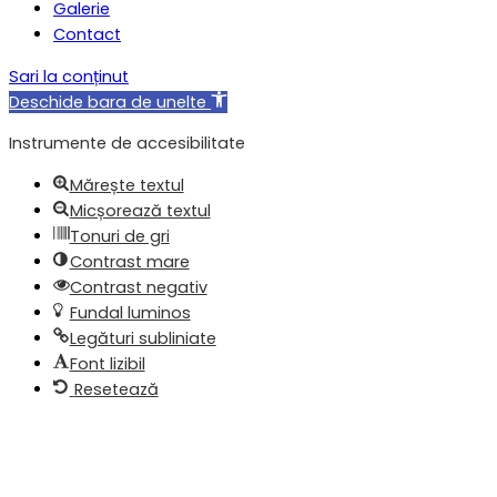
Galerie
Contact
Sari la conținut
Deschide bara de unelte
Instrumente de accesibilitate
Mărește textul
Micșorează textul
Tonuri de gri
Contrast mare
Contrast negativ
Fundal luminos
Legături subliniate
Font lizibil
Resetează