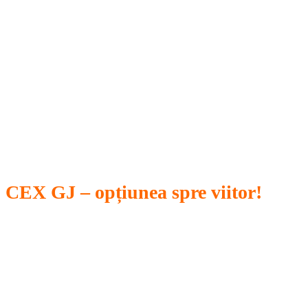
CEX GJ – opțiunea spre viitor!
Educăm elevii să gândească inventiv, să
comunice eficient şi să lucreze în echipă,
educăm înspre folosirea potenţialului lor
creativ pentru dezvoltare personală într-un
mediu echilibrat de viaţă.