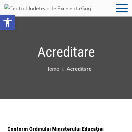
Centru
Centrul
Deschide bara de unelte
Judetean de
Judet
Excelenta
Gorj
de
Acreditare
Excele
Gorj
Home
Acreditare
Conform Ordinului Ministerului Educaţiei