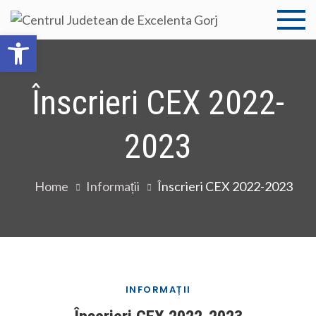
Centru
Centrul
Deschide bara de unelte
Judetean de
Judet
Excelenta
Gorj
Înscrieri CEX 2022-
de
Excele
2023
Gorj
Home
Informații
Înscrieri CEX 2022-2023
INFORMAȚII