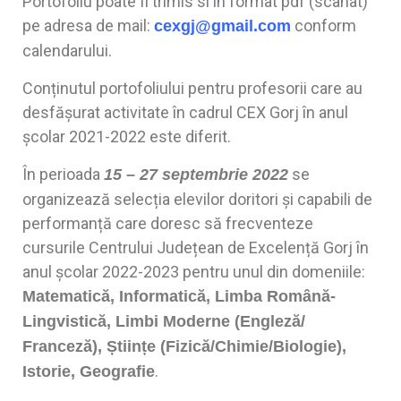
Portofoliu poate fi trimis si in format pdf (scanat)
pe adresa de mail:
conform
cexgj@gmail.com
calendarului.
Conținutul portofoliului pentru profesorii care au
desfășurat activitate în cadrul CEX Gorj în anul
școlar 2021-2022 este diferit.
În perioada
se
15 – 27 septembrie 2022
organizează selecția elevilor doritori și capabili de
performanță care doresc să frecventeze
cursurile Centrului Județean de Excelență Gorj în
anul școlar 2022-2023 pentru unul din domeniile:
Matematică, Informatică, Limba Română-
Lingvistică, Limbi Moderne (Engleză/
Franceză), Științe (Fizică/Chimie/Biologie),
.
Istorie, Geografie