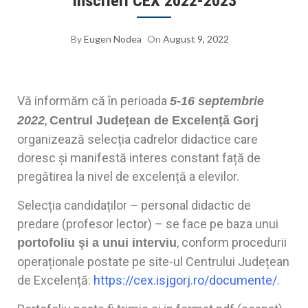
Înscrieri CEX 2022-2023
By
Eugen Nodea
On
August 9, 2022
Vă informăm că în perioada
5-16 septembrie
,
2022
Centrul Județean de Excelență Gorj
organizează selecția cadrelor didactice care
doresc și manifestă interes constant față de
pregătirea la nivel de excelență a elevilor.
Selecția candidaților – personal didactic de
predare (profesor lector) – se face pe baza unui
, conform procedurii
portofoliu şi a unui interviu
operaționale postate pe site-ul Centrului Județean
de Excelență:
https://cex.isjgorj.ro/documente/
.