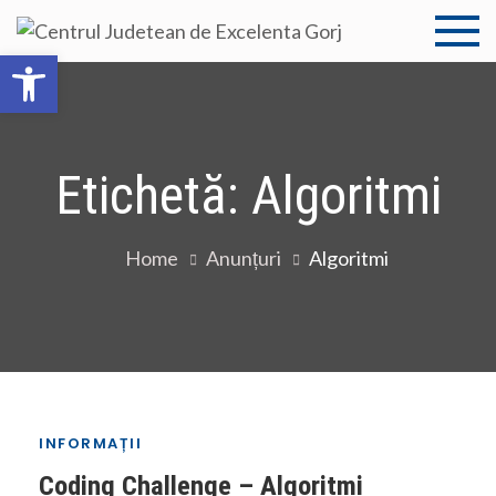
Skip
to
Centru
Centrul
Deschide bara de unelte
content
Judetean de
Judet
Excelenta
Gorj
de
Etichetă:
Algoritmi
Excele
Gorj
Home
Anunțuri
Algoritmi
INFORMAȚII
Coding Challenge – Algoritmi